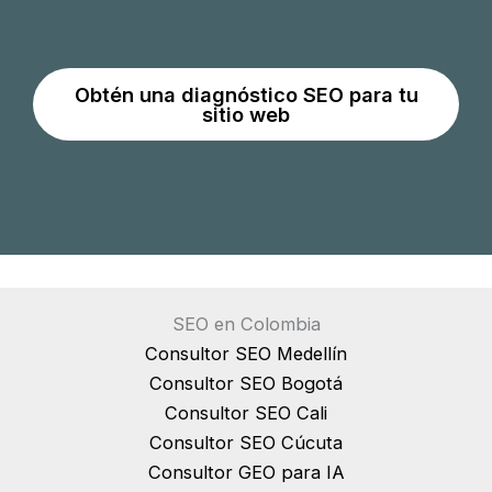
s
a
a
S
r
E
Obtén una diagnóstico SEO para tu
B
sitio web
O
i
y
n
p
g
o
W
r
e
q
b
u
M
SEO en Colombia
é
a
Consultor SEO Medellín
e
s
Consultor SEO Bogotá
s
t
Consultor SEO Cali
i
e
Consultor SEO Cúcuta
m
r
Consultor GEO para IA
p
?