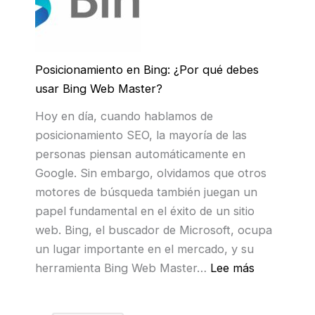
c
t
o
r
Posicionamiento en Bing: ¿Por qué debes
i
usar Bing Web Master?
o
Hoy en día, cuando hablamos de
s
posicionamiento SEO, la mayoría de las
g
personas piensan automáticamente en
r
Google. Sin embargo, olvidamos que otros
a
motores de búsqueda también juegan un
t
papel fundamental en el éxito de un sitio
u
web. Bing, el buscador de Microsoft, ocupa
i
un lugar importante en el mercado, y su
t
:
herramienta Bing Web Master…
Lee más
o
P
s
o
p