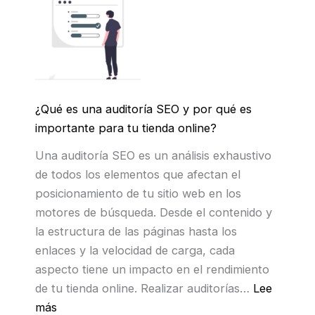
s
a
i
r
c
a
i
S
o
E
n
¿Qué es una auditoría SEO y por qué es
O
a
importante para tu tienda online?
e
m
n
Una auditoría SEO es un análisis exhaustivo
i
C
de todos los elementos que afectan el
e
o
posicionamiento de tu sitio web en los
n
l
motores de búsqueda. Desde el contenido y
t
o
la estructura de las páginas hasta los
o
m
enlaces y la velocidad de carga, cada
e
b
aspecto tiene un impacto en el rendimiento
n
i
de tu tienda online. Realizar auditorías…
Lee
B
a
:
más
i