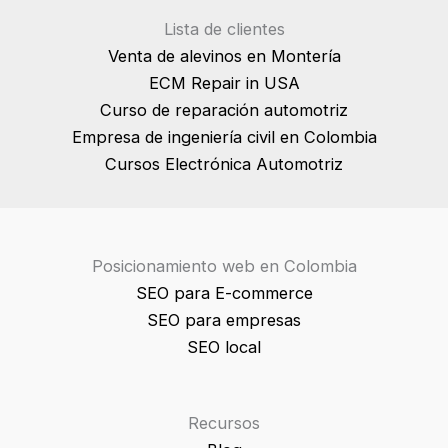
o
Lista de clientes
r
Venta de alevinos en Montería
t
ECM Repair in USA
a
Curso de reparación automotriz
n
Empresa de ingeniería civil en Colombia
t
Cursos Electrónica Automotriz
e
p
a
r
Posicionamiento web en Colombia
a
SEO para E-commerce
t
SEO para empresas
u
SEO local
t
i
e
Recursos
n