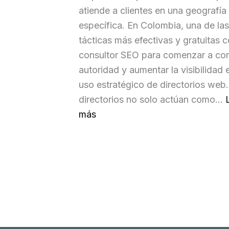
atiende a clientes en una geografía
específica. En Colombia, una de las
tácticas más efectivas y gratuitas
consultor SEO para comenzar a con
autoridad y aumentar la visibilidad e
uso estratégico de directorios web.
directorios no solo actúan como…
:
más
D
i
r
e
c
t
o