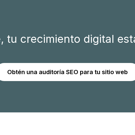
n
a
m
i
 tu crecimiento digital e
e
n
t
o
Obtén una auditoría SEO para tu sitio web
e
n
B
i
n
g
:
¿