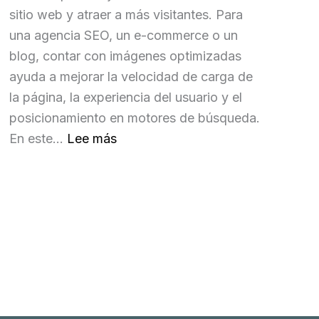
sitio web y atraer a más visitantes. Para
una agencia SEO, un e-commerce o un
blog, contar con imágenes optimizadas
ayuda a mejorar la velocidad de carga de
la página, la experiencia del usuario y el
posicionamiento en motores de búsqueda.
:
En este…
Lee más
H
e
r
r
a
m
i
e