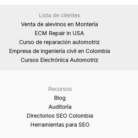
r
Lista de clientes
i
Venta de alevinos en Montería
m
ECM Repair in USA
á
Curso de reparación automotriz
g
Empresa de ingeniería civil en Colombia
e
Cursos Electrónica Automotriz
n
e
s
e
Recursos
n
Blog
t
Auditoría
u
Directorios SEO Colombia
s
Herramientas para SEO
i