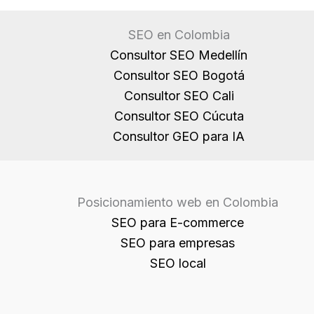
a
SEO en Colombia
S
Consultor SEO Medellín
E
Consultor SEO Bogotá
O
Consultor SEO Cali
e
Consultor SEO Cúcuta
n
Consultor GEO para IA
C
o
l
o
Posicionamiento web en Colombia
m
SEO para E-commerce
b
SEO para empresas
i
SEO local
a